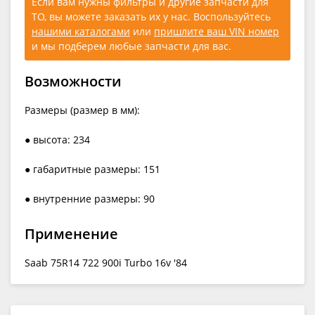
Если вам нужны фильтры и другие запчасти для
ТО, вы можете заказать их у нас. Воспользуйтесь
нашими каталогами
или
пришлите ваш VIN номер
и мы подберем любые запчасти для вас.
Возможности
Размеры (размер в мм):
● высота: 234
● габаритные размеры: 151
● внутренние размеры: 90
Применение
Saab 75R14 722 900i Turbo 16v '84