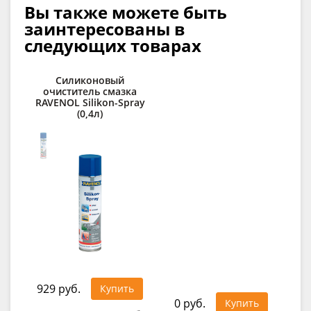
Вы также можете быть
заинтересованы в
следующих товарах
Силиконовый
С
очиститель смазка
д
RAVENOL Silikon-Spray
(0,4л)
1 4
929 руб.
Купить
0 руб.
Купить