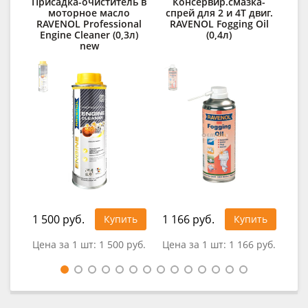
Присадка-очиститель в
Консервир.смазка-
С
моторное масло
спрей для 2 и 4Т двиг.
д
RAVENOL Professional
RAVENOL Fogging Oil
Engine Cleaner (0,3л)
(0,4л)
new
1 4
1 500 руб.
1 166 руб.
Купить
Купить
Цена за 1 шт:
1 500 руб.
Цена за 1 шт:
1 166 руб.