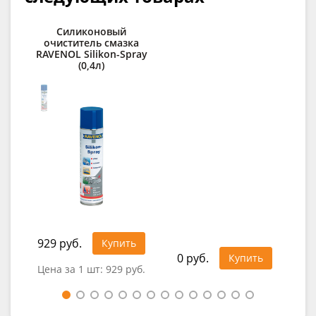
Силиконовый
Ср
очиститель смазка
RAVENOL Silikon-Spray
RAV
(0,4л)
929 руб.
1 1
Купить
0 руб.
Купить
Цена за 1 шт:
929 руб.
Цен