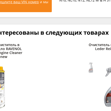
N10, NL10, N12, NL12 M & H 31
ишлите ваш VIN номер
и мы
нтересованы в следующих товарах
иститель в
Очиститель
сло RAVENOL
Leder Rei
ngine Cleaner
) new