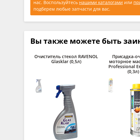
нас. Воспользуйтесь
нашими каталогами
или
пр
подберем любые запчасти для вас.
Вы также можете быть заи
Очиститель стекол RAVENOL
Присадка-оч
Glasklar (0,5л)
моторное ма
Professional E
(0,3л