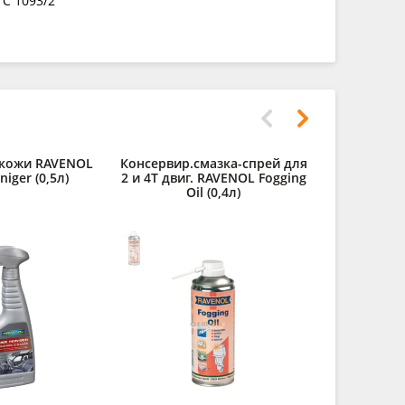
 C 1093/2
 кожи RAVENOL
Консервир.смазка-спрей для
Дистилли
niger (0,5л)
2 и 4Т двиг. RAVENOL Fogging
RAVENOL des
Oil (0,4л)