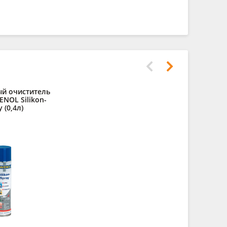
й очиститель
Очистител
ENOL Silikon-
Leder R
 (0,4л)