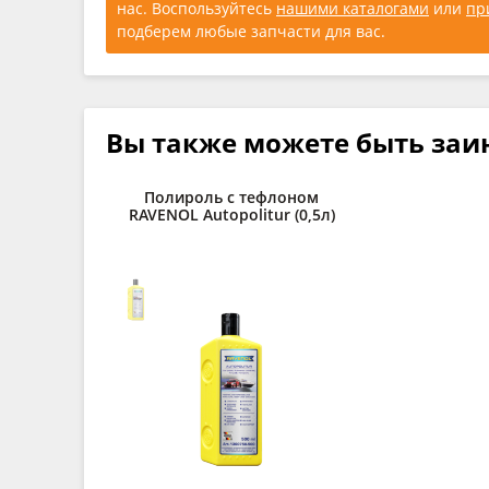
нас. Воспользуйтесь
нашими каталогами
или
пр
подберем любые запчасти для вас.
Вы также можете быть заи
Полироль с тефлоном
RAVENOL Autopolitur (0,5л)