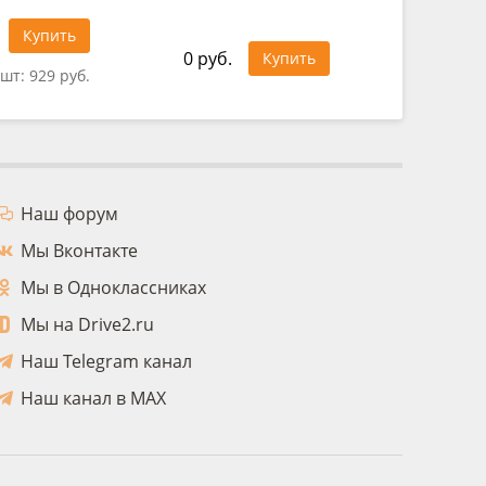
343 руб
Купить
0 руб.
Купить
 шт:
929 руб.
Цена за
Наш форум
Мы Вконтакте
Мы в Одноклассниках
Мы на Drive2.ru
Наш Telegram канал
Наш канал в MAX