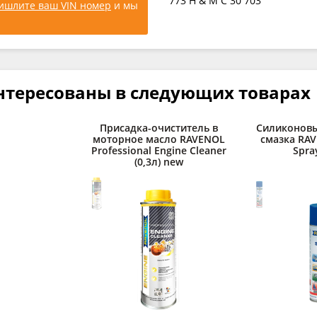
773 H & M C 30 703
ишлите ваш VIN номер
и мы
нтересованы в следующих товарах
Присадка-очиститель в
Силиконовы
моторное масло RAVENOL
смазка RAV
Professional Engine Cleaner
Spray
(0,3л) new