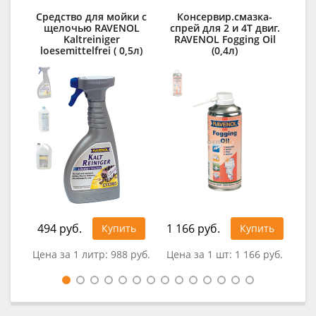
Средство для мойки с
Консервир.смазка-
Д
щелочью RAVENOL
спрей для 2 и 4Т двиг.
Kaltreiniger
RAVENOL Fogging Oil
des
loesemittelfrei ( 0,5л)
(0,4л)
494 руб.
1 166 руб.
32
Купить
Купить
Цена за 1 литр:
988 руб.
Цена за 1 шт:
1 166 руб.
Цен