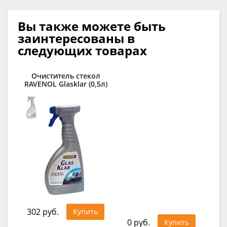
Вы также можете быть
заинтересованы в
следующих товарах
Очиститель стекол
Ср
RAVENOL Glasklar (0,5л)
lo
302 руб.
49
Купить
0 руб.
Купить