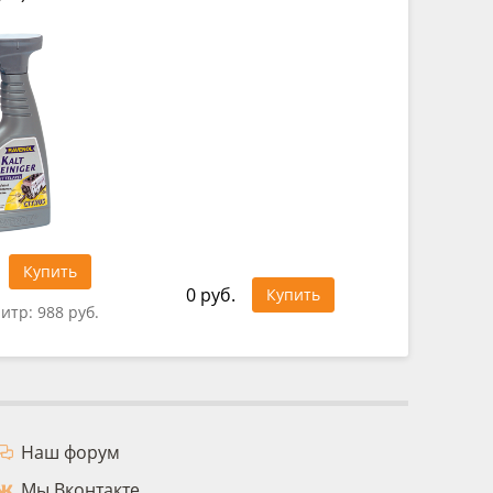
1 025 ру
Купить
0 руб.
Купить
литр:
988 руб.
Цена за 
Наш форум
Мы Вконтакте