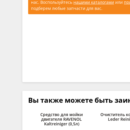
нас. Воспользуйтесь
нашими каталогами
или
пр
подберем любые запчасти для вас.
Вы также можете быть заи
Средство для мойки
Очиститель к
двигателя RAVENOL
Leder Reini
Kaltreiniger (0,5л)