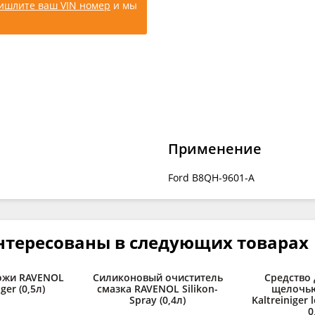
ишлите ваш VIN номер
и мы
Применение
Ford B8QH-9601-A
нтересованы в следующих товарах
ожи RAVENOL
Силиконовый очиститель
Средство 
ger (0,5л)
смазка RAVENOL Silikon-
щелочь
Spray (0,4л)
Kaltreiniger l
0