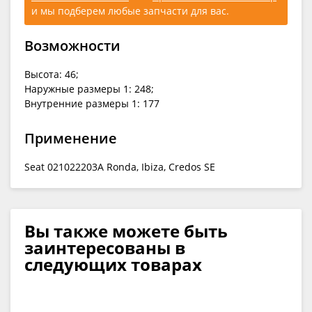
и мы подберем любые запчасти для вас.
Возможности
Высота: 46;
Наружные размеры 1: 248;
Внутренние размеры 1: 177
Применение
Seat 021022203A Ronda, Ibiza, Credos SE
Вы также можете быть
заинтересованы в
следующих товарах
Ср