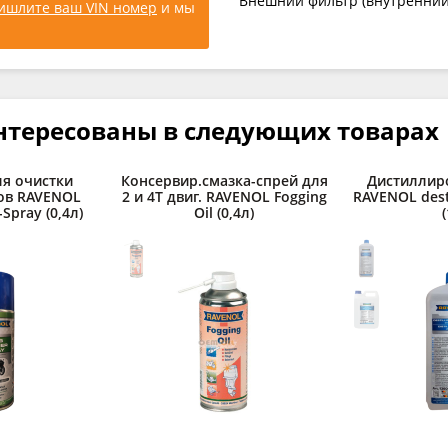
Внешний фильтр (внутренний 
ишлите ваш VIN номер
и мы
нтересованы в следующих товарах
ля очистки
Консервир.смазка-спрей для
Дистиллир
ов RAVENOL
2 и 4Т двиг. RAVENOL Fogging
RAVENOL desti
-Spray (0,4л)
Oil (0,4л)
(