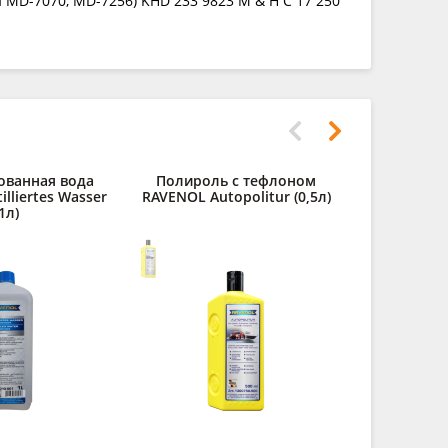
MD-7070, MD-7256) KHD 233 9823 M & H C 17 250
ованная вода
Полироль с тефлоном
lliertes Wasser
RAVENOL Autopolitur (0,5л)
1л)