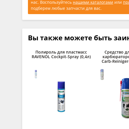
нас. Воспользуйтесь
нашими каталогами
или
пр
подберем любые запчасти для вас.
Вы также можете быть заи
Полироль для пластмасс
Средство д
RAVENOL Cockpit-Spray (0,4л)
карбюратор
Carb-Reiniger