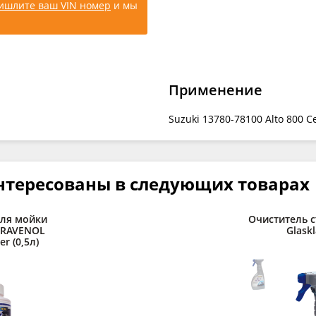
ишлите ваш VIN номер
и мы
Применение
Suzuki 13780-78100 Alto 800 C
нтересованы в следующих товарах
для мойки
Очиститель 
 RAVENOL
Glaskl
er (0,5л)