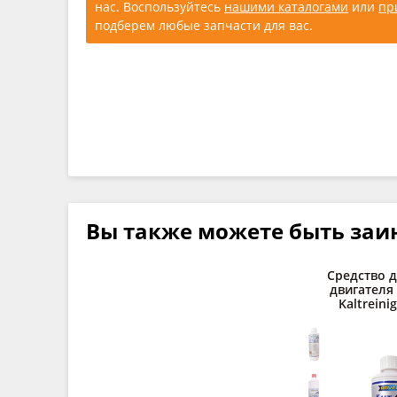
нас. Воспользуйтесь
нашими каталогами
или
пр
подберем любые запчасти для вас.
Вы также можете быть заи
Средство 
двигателя
Kaltreinig