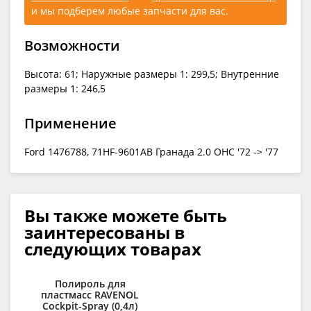
и мы подберем любые запчасти для вас.
Возможности
Высота: 61; Наружные размеры 1: 299,5; Внутренние
размеры 1: 246,5
Применение
Ford 1476788, 71HF-9601AB Гранада 2.0 OHC '72 -> '77
Вы также можете быть
заинтересованы в
следующих товарах
Полироль для
К
пластмасс RAVENOL
сп
Cockpit-Spray (0,4л)
R