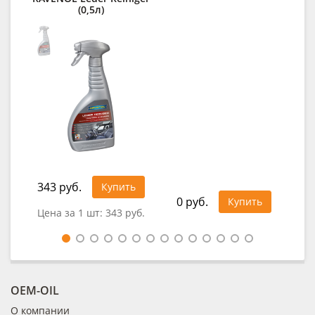
(0,5л)
343 руб.
Купить
0 руб.
0
Купить
Цена за 1 шт:
343 руб.
OEM-OIL
О компании