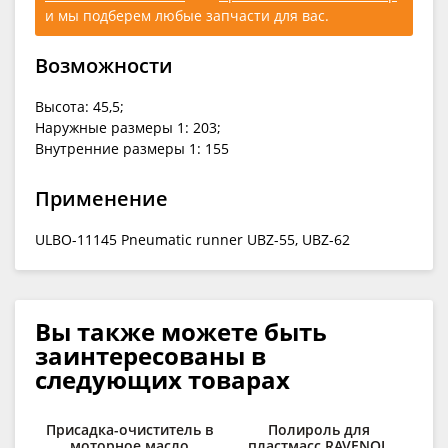
и мы подберем любые запчасти для вас.
Возможности
Высота: 45,5;
Наружные размеры 1: 203;
Внутренние размеры 1: 155
Применение
ULBO-11145 Pneumatic runner UBZ-55, UBZ-62
Вы также можете быть
заинтересованы в
следующих товарах
Присадка-очиститель в
Полироль для
К
моторное масло
пластмасс RAVENOL
сп