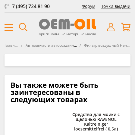
7 (495) 724 81 90
Форум
Точки выдачи
оригинальные моторные масла
Главная
Автозапчасти автосозданные
Фильтр воздушный Hengst
Вы также можете быть
заинтересованы в
следующих товарах
Средство для мойки с
К
щелочью RAVENOL
сп
Kaltreiniger
R
loesemittelfrei ( 0,5л)