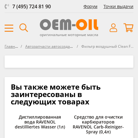
7 (495) 724 81 90
Форум
Точки выдачи
оригинальные моторные масла
Главная
Автозапчасти автосозданные
Фильтр воздушный Clean Filters
Вы также можете быть
заинтересованы в
следующих товарах
Дистиллированная
Средство для очистки
К
вода RAVENOL
карбюраторов
сп
destilliertes Wasser (1л)
RAVENOL Carb-Reiniger-
R
Spray (0,4л)