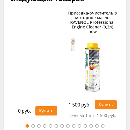
Присадка-очиститель в
По
моторное масло
R
RAVENOL Professional
Engine Cleaner (0,3л)
new
1 500 руб.
1 0
Купить
0 руб.
Купить
Цена за 1 шт:
1 500 руб.
Цен