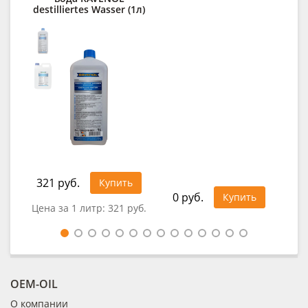
destilliertes Wasser (1л)
R
321 руб.
1 1
Купить
0 руб.
Купить
Цена за 1 литр:
321 руб.
Цен
OEM-OIL
О компании