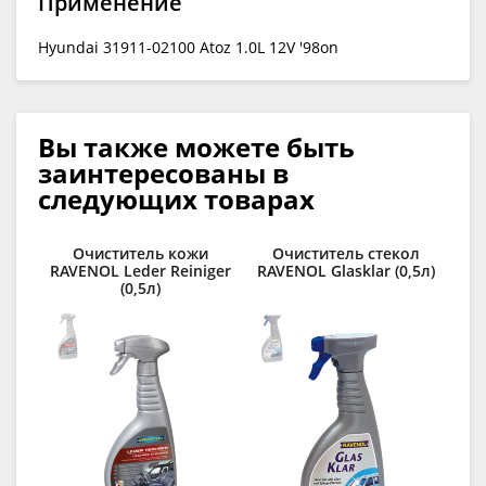
Применение
Hyundai 31911-02100 Atoz 1.0L 12V '98on
Вы также можете быть
заинтересованы в
следующих товарах
Очиститель кожи
Очиститель стекол
Ср
RAVENOL Leder Reiniger
RAVENOL Glasklar (0,5л)
(0,5л)
lo