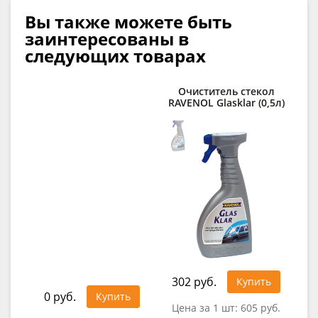
Вы также можете быть
заинтересованы в
следующих товарах
Очиститель стекол
RAVENOL Glasklar (0,5л)
п
C
302 руб.
41
Купить
0 руб.
Купить
Цена за 1 шт:
605 руб.
Це