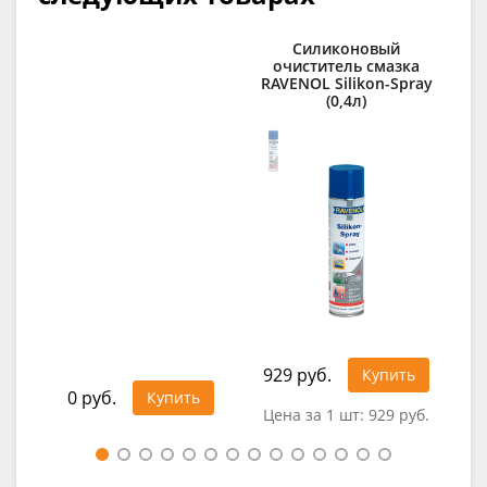
Силиконовый
Ср
очиститель смазка
RAVENOL Silikon-Spray
RAV
(0,4л)
929 руб.
1 1
Купить
0 руб.
Купить
Цена за 1 шт:
929 руб.
Цен