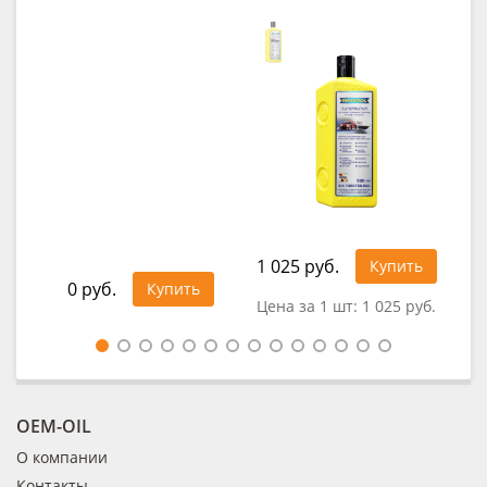
1 025 руб.
Купить
0 руб.
0
Купить
Цена за 1 шт:
1 025 руб.
OEM-OIL
О компании
Контакты