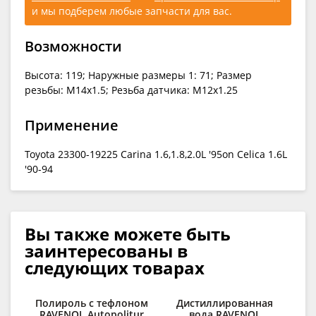
и мы подберем любые запчасти для вас.
Возможности
Высота: 119; Наружные размеры 1: 71; Размер
резьбы: M14x1.5; Резьба датчика: M12x1.25
Применение
Toyota 23300-19225 Carina 1.6,1.8,2.0L '95on Celica 1.6L
'90-94
Вы также можете быть
заинтересованы в
следующих товарах
Полироль с тефлоном
Дистиллированная
RAVENOL Autopolitur
вода RAVENOL
о