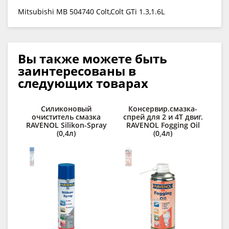
Mitsubishi MB 504740 Colt,Colt GTi 1.3,1.6L
Вы также можете быть
заинтересованы в
следующих товарах
Силиконовый
Консервир.смазка-
Ср
очиститель смазка
спрей для 2 и 4Т двиг.
RAVENOL Silikon-Spray
RAVENOL Fogging Oil
(0,4л)
(0,4л)
lo