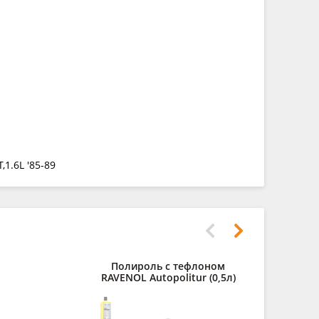
1.6L '85-89
Полироль с тефлоном
Силиконо
RAVENOL Autopolitur (0,5л)
смазка RA
Spr