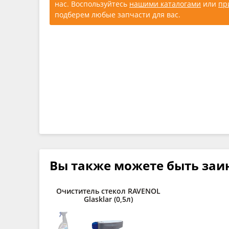
нас. Воспользуйтесь
нашими каталогами
или
пр
подберем любые запчасти для вас.
Вы также можете быть заи
Очиститель стекол RAVENOL
Glasklar (0,5л)