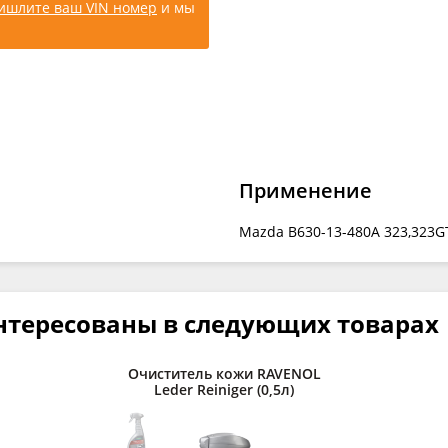
ишлите ваш VIN номер
и мы
Применение
Mazda B630-13-480A 323,323GT,
нтересованы в следующих товарах
Очиститель кожи RAVENOL
Leder Reiniger (0,5л)