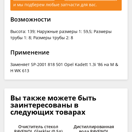
и мы подберем любые запчасти для вас.
Возможности
Высота: 139; Наружные размеры 1: 59,5; Размеры
трубы 1: 8; Размеры трубы 2: 8
Применение
Заменяет SP-2001 818 501 Opel Kadett 1.3i '86 на M &
H WK 613
Вы также можете быть
заинтересованы в
следующих товарах
Очиститель стекол
Дистиллированная
RAVENOL Glasklar (0,5л)
вода RAVENOL
п