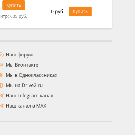
1 166 ру
Купить
0 руб.
Купить
литр:
605 руб.
Цена за 
Наш форум
Мы Вконтакте
Мы в Одноклассниках
Мы на Drive2.ru
Наш Telegram канал
Наш канал в MAX