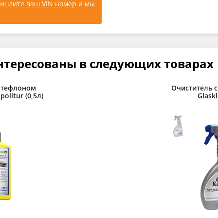
ишлите ваш VIN номер
и мы
нтересованы в следующих товарах
 тефлоном
Очиститель 
olitur (0,5л)
Glaskl