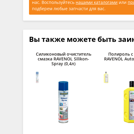
нас. Воспользуйтесь
нашими каталогами
или
пр
подберем любые запчасти для вас.
Вы также можете быть заи
Силиконовый очиститель
Полироль с
смазка RAVENOL Silikon-
RAVENOL Autop
Spray (0,4л)