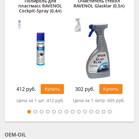
Полироль для
Очиститель стекол
пластмасс RAVENOL
RAVENOL Glasklar (0,5л)
о
Cockpit-Spray (0,4л)
RA
412 руб.
302 руб.
92
Купить
Купить
Цена за 1 шт:
412 руб.
Цена за 1 литр:
605 руб.
Це
OEM-OIL