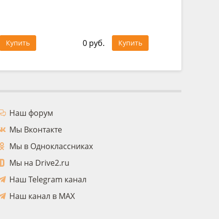
1 025 ру
0 руб.
Купить
Купить
Цена за 
Наш форум
Мы Вконтакте
Мы в Одноклассниках
Мы на Drive2.ru
Наш Telegram канал
Наш канал в MAX