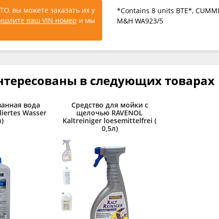
ТО, вы можете заказать их у
*Contains 8 units BTE*, CUMMIN
ишлите ваш VIN номер
и мы
M&H WA923/5
нтересованы в следующих товарах
анная вода
Средство для мойки с
liertes Wasser
щелочью RAVENOL
л)
Kaltreiniger loesemittelfrei (
0,5л)