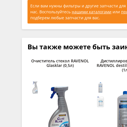
Если вам нужны фильтры и другие запчасти для 
нас. Воспользуйтесь
нашими каталогами
или
пр
подберем любые запчасти для вас.
Вы также можете быть заи
Очиститель стекол RAVENOL
Дистиллиров
Glasklar (0,5л)
RAVENOL destil
(1