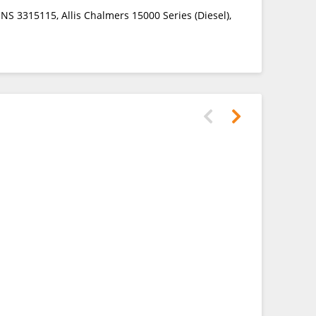
S 3315115, Allis Chalmers 15000 Series (Diesel),
Полирол
RAVENOL Au