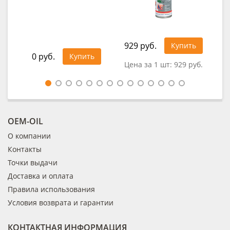
929 руб.
1 5
Купить
0 руб.
Купить
Цена за 1 шт:
929 руб.
Цен
OEM-OIL
О компании
Контакты
Точки выдачи
Доставка и оплата
Правила использования
Условия возврата и гарантии
КОНТАКТНАЯ ИНФОРМАЦИЯ