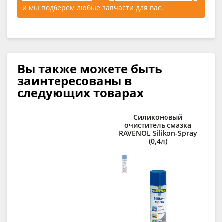
и мы подберем любые запчасти для вас.
Вы также можете быть
заинтересованы в
следующих товарах
Силиконовый
При
очиститель смазка
RAVENOL Silikon-Spray
RA
(0,4л)
E