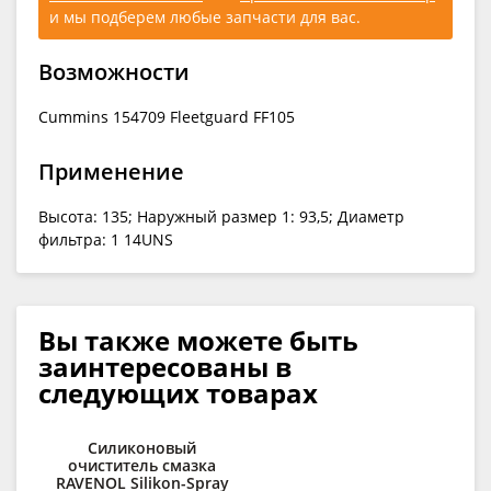
и мы подберем любые запчасти для вас.
Возможности
Cummins 154709 Fleetguard FF105
Применение
Высота: 135; Наружный размер 1: 93,5; Диаметр
фильтра: 1 14UNS
Вы также можете быть
заинтересованы в
следующих товарах
Силиконовый
О
очиститель смазка
RAV
RAVENOL Silikon-Spray