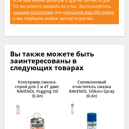
Если вам нужны фильтры и другие запчасти для
ТО, вы можете заказать их у нас. Воспользуйтесь
нашими каталогами
или
пришлите ваш VIN номер
и мы подберем любые запчасти для вас.
Вы также можете быть
заинтересованы в
следующих товарах
Консервир.смазка-
Силиконовый
спрей для 2 и 4Т двиг.
очиститель смазка
п
RAVENOL Fogging Oil
RAVENOL Silikon-Spray
C
(0,4л)
(0,4л)