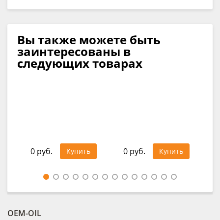
Вы также можете быть
заинтересованы в
следующих товарах
О
RAV
30
0 руб.
0 руб.
Купить
Купить
Цен
OEM-OIL