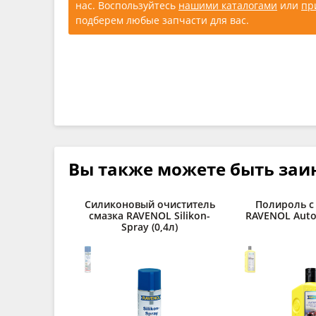
нас. Воспользуйтесь
нашими каталогами
или
пр
подберем любые запчасти для вас.
Вы также можете быть заи
Силиконовый очиститель
Полироль с
смазка RAVENOL Silikon-
RAVENOL Autop
Spray (0,4л)