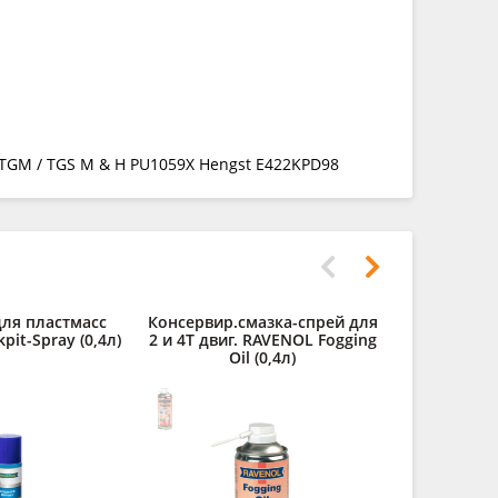
 TGM / TGS M & H PU1059X Hengst E422KPD98
ля пластмасс
Консервир.смазка-спрей для
it-Spray (0,4л)
2 и 4Т двиг. RAVENOL Fogging
Oil (0,4л)