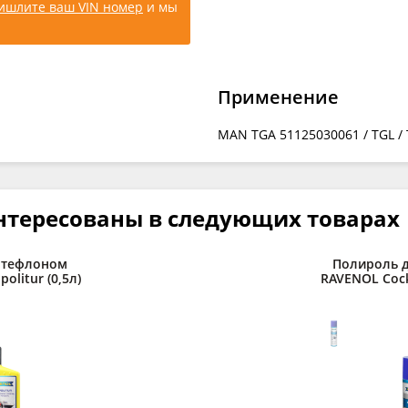
ишлите ваш VIN номер
и мы
Применение
MAN TGA 51125030061 / TGL /
нтересованы в следующих товарах
 тефлоном
Полироль д
olitur (0,5л)
RAVENOL Cockp