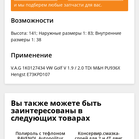
и мы подберем любые запчасти для вас.
Возможности
Высота: 141; Наружные размеры 1: 83; Внутренние
размеры 1: 38
Применение
V.A.G 1K0127434 VW Golf V 1.9 / 2.0 TDi M&H PU936X
Hengst E73KPD107
Вы также можете быть
заинтересованы в
следующих товарах
Полироль с тефлоном
Консервир.смазка-
С
RAVENOL Autopolitur
спрей для 2 и 4Т двиг.
д