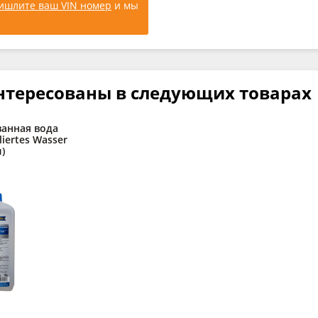
ишлите ваш VIN номер
и мы
нтересованы в следующих товарах
анная вода
liertes Wasser
л)