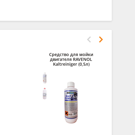
Средство для мойки
Силиконо
двигателя RAVENOL
смазка RA
Kaltreiniger (0,5л)
Spr