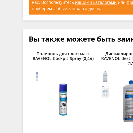
нас. Воспользуйтесь
нашими каталогами
или
пр
подберем любые запчасти для вас.
Вы также можете быть заи
Полироль для пластмасс
Дистиллиров
RAVENOL Cockpit-Spray (0,4л)
RAVENOL destil
(1