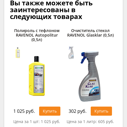
Вы также можете быть
заинтересованы в
следующих товарах
Полироль с тефлоном
Очиститель стекол
С
RAVENOL Autopolitur
RAVENOL Glasklar (0,5л)
д
(0,5л)
1 4
1 025 руб.
302 руб.
Купить
Купить
Цена за 1 шт:
1 025 руб.
Цена за 1 литр:
605 руб.