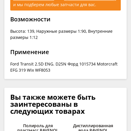
и мы подберем любые запчасти для вас.
Возможности
Высота: 139, Наружные размеры 1:90, Внутренние
размеры 1:12
Применение
Ford Transit 2.5D ENG. D25N Форд 1015734 Motorcraft
EFG 319 Wix WF8053
Вы также можете быть
заинтересованы в
следующих товарах
Полироль для
Дистиллированная
С
пластмасс RAVENOL
вода RAVENOL
д