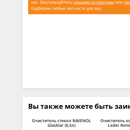
нас. Воспользуйтесь
нашими каталогами
или
пр
подберем любые запчасти для вас.
Вы также можете быть заи
Очиститель стекол RAVENOL
Очиститель к
Glasklar (0,5л)
Leder Reini