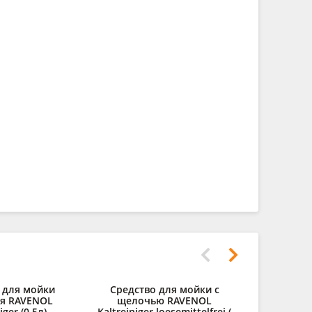
 для мойки
Средство для мойки с
Средств
ля RAVENOL
щелочью RAVENOL
карбюра
iger (0,5л)
Kaltreiniger loesemittelfrei (
Carb-Reini