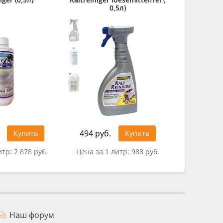
0,5л)
494 руб.
1 157 ру
Купить
Купить
итр:
2 878 руб.
Цена за 1 литр:
988 руб.
Цена за 
Наш форум