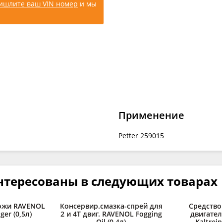
ишлите ваш VIN номер
и мы
Применение
Petter 259015
нтересованы в следующих товарах
ожи RAVENOL
Консервир.смазка-спрей для
Средство
ger (0,5л)
2 и 4Т двиг. RAVENOL Fogging
двигате
Oil (0,4л)
Kaltrein