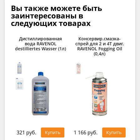
Вы также можете быть
заинтересованы в
следующих товарах
Дистиллированная
Консервир.смазка-
вода RAVENOL
спрей для 2 и 4Т двиг.
п
destilliertes Wasser (1л)
RAVENOL Fogging Oil
C
(0,4л)
321 руб.
1 166 руб.
41
Купить
Купить