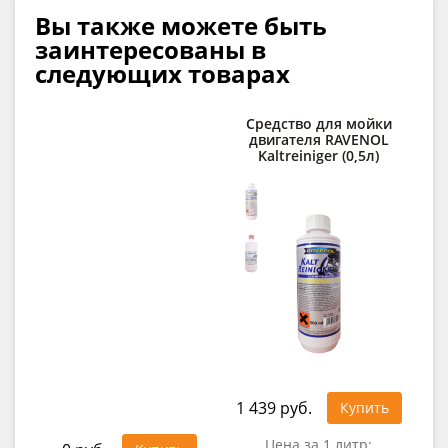
Вы также можете быть
заинтересованы в
следующих товарах
Средство для мойки
двигателя RAVENOL
п
Kaltreiniger (0,5л)
C
1 439 руб.
Купить
41
Цена за 1 литр: