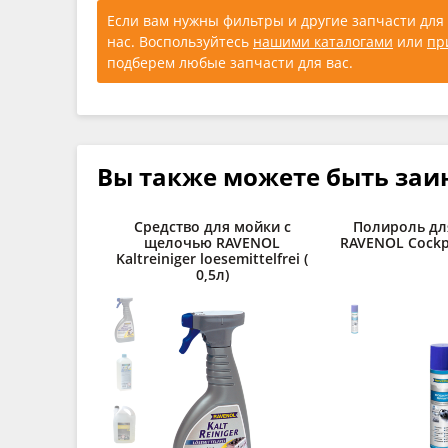
Если вам нужны фильтры и другие запчасти для 
нас. Воспользуйтесь
нашими каталогами
или
пр
подберем любые запчасти для вас.
Вы также можете быть заи
Средство для мойки с
Полироль дл
щелочью RAVENOL
RAVENOL Cockpi
Kaltreiniger loesemittelfrei (
0,5л)