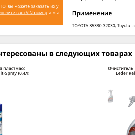
ТО, вы можете заказать их у
Применение
ишлите ваш VIN номер
и мы
TOYOTA 35330-32030, Toyota Le
нтересованы в следующих товарах
я пластмасс
Очиститель
t-Spray (0,4л)
Leder Rei