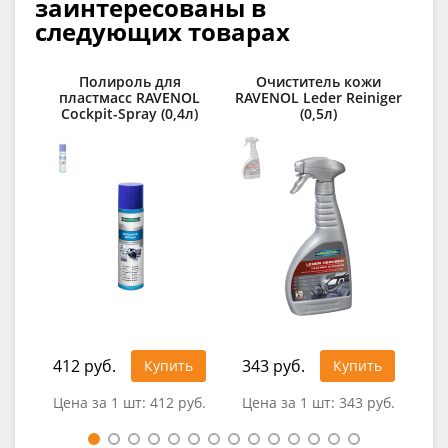
заинтересованы в
следующих товарах
Полироль для
Очиститель кожи
Ср
пластмасс RAVENOL
RAVENOL Leder Reiniger
Cockpit-Spray (0,4л)
(0,5л)
RAV
412 руб.
343 руб.
1 1
Купить
Купить
Цена за 1 шт:
412 руб.
Цена за 1 шт:
343 руб.
Цен