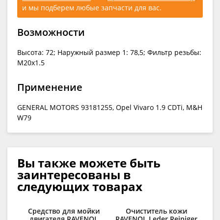
и мы подберем любые запчасти для вас.
Возможности
Высота: 72; Наружный размер 1: 78,5; Фильтр резьбы:
M20x1.5
Применение
GENERAL MOTORS 93181255, Opel Vivaro 1.9 CDTi, M&H
W79
Вы также можете быть
заинтересованы в
следующих товарах
Средство для мойки
Очиститель кожи
О
двигателя RAVENOL
RAVENOL Leder Reiniger
RAV