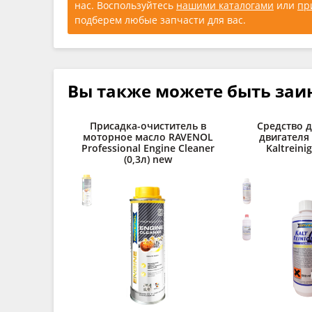
нас. Воспользуйтесь
нашими каталогами
или
пр
подберем любые запчасти для вас.
Вы также можете быть заи
Присадка-очиститель в
Средство 
моторное масло RAVENOL
двигателя
Professional Engine Cleaner
Kaltreinig
(0,3л) new