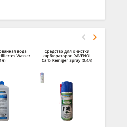
ованная вода
Средство для очистки
Консервир.
lliertes Wasser
карбюраторов RAVENOL
2 и 4Т двиг
1л)
Carb-Reiniger-Spray (0,4л)
Oi