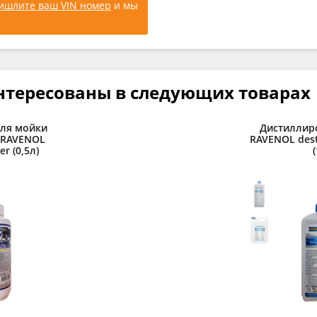
ишлите ваш VIN номер
и мы
нтересованы в следующих товарах
для мойки
Дистиллир
 RAVENOL
RAVENOL desti
er (0,5л)
(