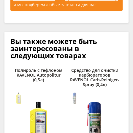
и мы подберем любые запчасти для вас.
Вы также можете быть
заинтересованы в
следующих товарах
Полироль с тефлоном
Средство для очистки
RAVENOL Autopolitur
карбюраторов
п
(0,5л)
RAVENOL Carb-Reiniger-
C
Spray (0,4л)