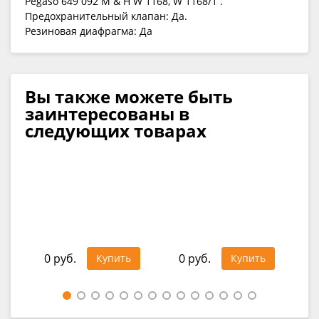
Pegaso 649 092 M & H W 1168, W 1168/1 .
Предохранительный клапан: Да.
Резиновая диафрагма: Да
Вы также можете быть
заинтересованы в
следующих товарах
С
д
1 4
0 руб.
0 руб.
Купить
Купить