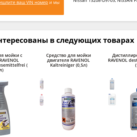
Nissan 15208-D9705, NISSAN Pa
ишлите ваш VIN номер
и мы
нтересованы в следующих товарах
ля мойки с
Средство для мойки
Дистиллир
RAVENOL
двигателя RAVENOL
RAVENOL desti
esemittelfrei (
Kaltreiniger (0,5л)
(
л)