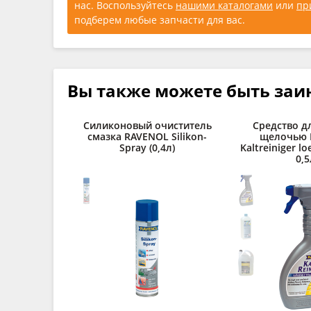
нас. Воспользуйтесь
нашими каталогами
или
пр
подберем любые запчасти для вас.
Вы также можете быть заи
Силиконовый очиститель
Средство д
смазка RAVENOL Silikon-
щелочью 
Spray (0,4л)
Kaltreiniger lo
0,5