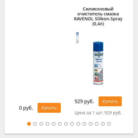
Силиконовый
С
очиститель смазка
д
RAVENOL Silikon-Spray
(0,4л)
1 4
929 руб.
Купить
0 руб.
Купить
Цена за 1 шт:
929 руб.