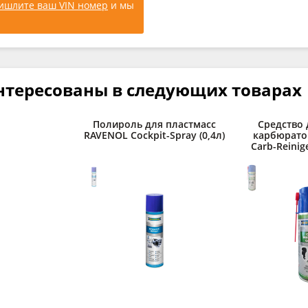
ишлите ваш VIN номер
и мы
нтересованы в следующих товарах
Полироль для пластмасс
Средство 
RAVENOL Cockpit-Spray (0,4л)
карбюрато
Carb-Reinige