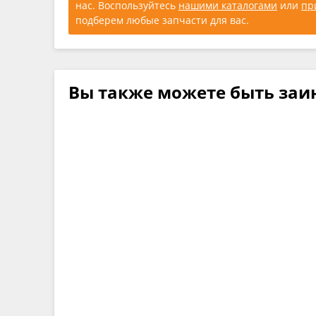
нас. Воспользуйтесь
нашими каталогами
или
пр
подберем любые запчасти для вас.
Вы также можете быть заи