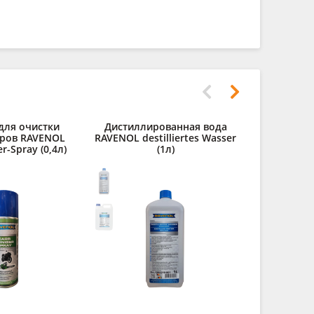
для очистки
Дистиллированная вода
Очистител
ров RAVENOL
RAVENOL destilliertes Wasser
Leder R
r-Spray (0,4л)
(1л)